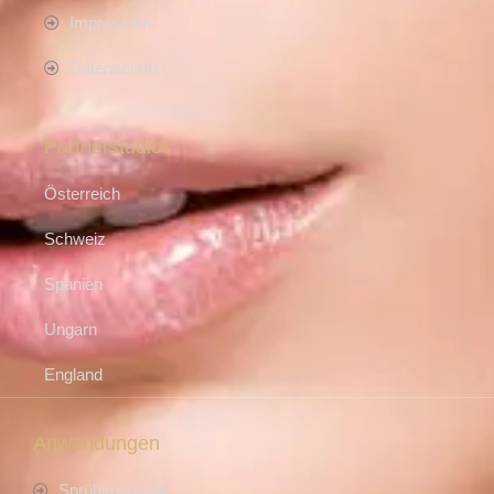
Impressum
Datenschutz
Partnerstudios
Österreich
Schweiz
Spanien
Ungarn
England
Anwendungen
Sprühkosmetik